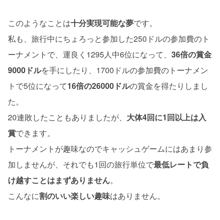
このようなことは
十分実現可能な夢
です。
私も、旅行中にちょろっと参加した250ドルの参加費のト
ーナメントで、運良く1295人中6位になって、
36倍の賞金
9000ドル
を手にしたり、1700ドルの参加費のトーナメン
トで5位になって
16倍の26000ドル
の賞金を得たりしまし
た。
20連敗したこともありましたが、
大体4回に1回以上は入
賞
できます。
トーナメントが趣味なのでキャッシュゲームにはあまり参
加しませんが、それでも1回の旅行単位で
最低レートで負
け越すことはまずありません
。
こんなに
割のいい楽しい趣味
はありません。