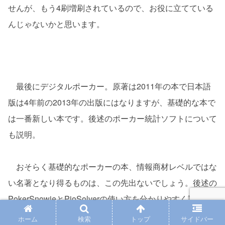
せんが、もう4刷増刷されているので、お役に立てている
んじゃないかと思います。
最後にデジタルポーカー。原著は2011年の本で日本語
版は4年前の2013年の出版にはなりますが、基礎的な本で
は一番新しい本です。後述のポーカー統計ソフトについて
も説明。
おそらく基礎的なポーカーの本、情報商材レベルではな
い名著となり得るものは、この先出ないでしょう。後述の
PokerSnowieとPioSolverの使い方を分かりやすく説明し
た本が仮に出たとすれば、それが最後になるのではないか
ホーム
検索
トップ
サイドバー