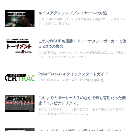
ルースアグレッシブプレイヤーへの対処
中級者向け
上手いLAGの特徴 （１）引き際の見極めが絶妙 マージナルなハン
ド・状況でも、勝てると...
これでWSOPも優勝！？トーナメントポーカーで使
トーナメント
える3つの概念
この記事では、トーナメントポーカー特有の留意点について解説し
ます。 キャッシュゲームとトーナ...
PokerTracker 4 クイックスタートガイド
中級者向け
PokerTracker 4 version 4.0.x 2017年11月8日版 ...
これまでのポーカー人生のなかで最も有用だった概
中級者向け
念「コンビナトリクス」
私のこれまでのポーカー人生のなかで、 最も有用だった概念のひ
とつであるコンビナトリクスについ...
フロッププレイが劇的に上手くなるボードテクスチ